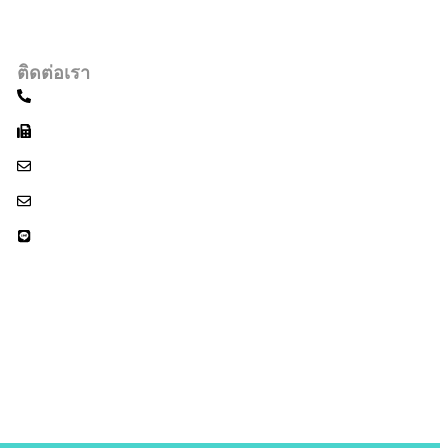
ติดต่อเรา
+66949428555
+6627136269
sale@vinovafashion.com
naveen@vinovafashion.com
Vinova Fashion